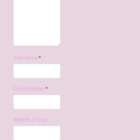
Your Name
*
Email Address
*
Website (if any)