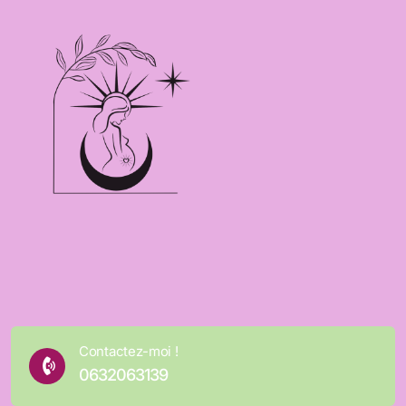
Contactez-moi !
0632063139