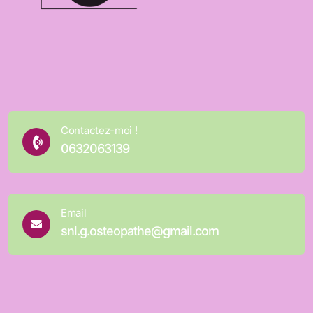
Contactez-moi !
0632063139
Email
snl.g.osteopathe@gmail.com