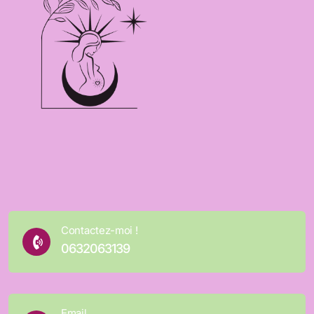
Contactez-moi !
0632063139
Email