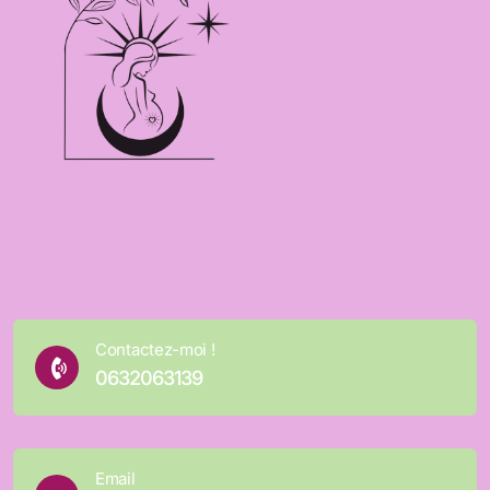
Contactez-moi !
0632063139
Email