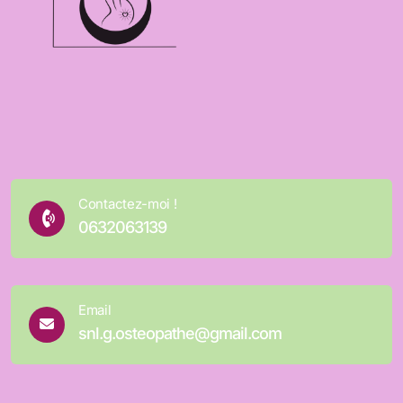
Contactez-moi !
0632063139
Email
snl.g.osteopathe@gmail.com