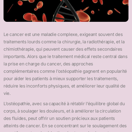
Le cancer est une maladie complexe, exigeant souvent des
traitements lourds comme la chirurgie, la radiothérapie, et la
chimiothérapie, qui peuvent causer des effets secondaires
importants. Alors que le traitement médical reste central dans
la prise en charge du cancer, des approches
complémentaires comme l’ostéopathie gagnent en popularité
pour aider les patients à mieux supporter les traitements,
réduire les inconforts physiques, et améliorer leur qualité de
vie.
L’ostéopathie, avec sa capacité à rétablir l’équilibre global du
corps, à soulager les douleurs, et à améliorer la circulation
des fluides, peut offrir un soutien précieux aux patients
atteints de cancer. En se concentrant sur le soulagement des