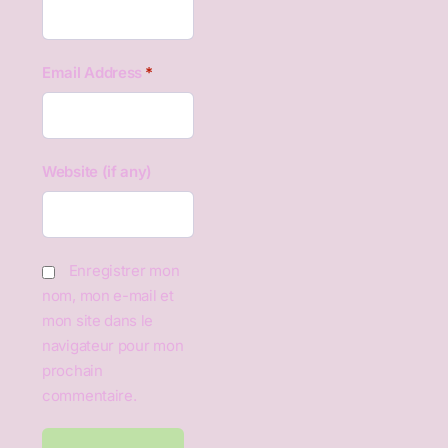
Email Address
*
Website (if any)
Enregistrer mon
nom, mon e-mail et
mon site dans le
navigateur pour mon
prochain
commentaire.