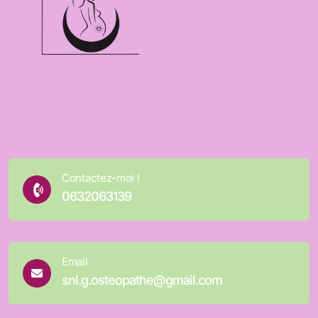
Contactez-moi !
0632063139
Email
snl.g.osteopathe@gmail.com