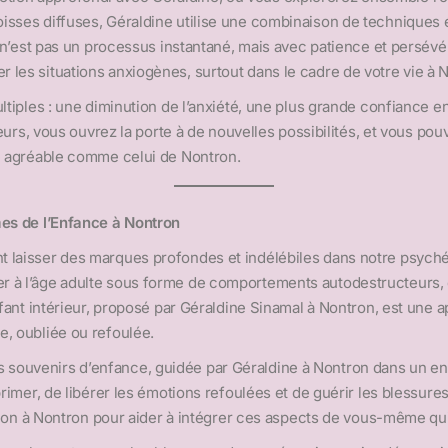
isses diffuses, Géraldine utilise une combinaison de techniques
rs n’est pas un processus instantané, mais avec patience et pers
les situations anxiogènes, surtout dans le cadre de votre vie à 
ltiples : une diminution de l’anxiété, une plus grande confiance en
peurs, vous ouvrez la porte à de nouvelles possibilités, et vous po
ie agréable comme celui de Nontron.
mes de l’Enfance à Nontron
laisser des marques profondes et indélébiles dans notre psyché, e
 à l’âge adulte sous forme de comportements autodestructeurs, de 
enfant intérieur, proposé par Géraldine Sinamal à Nontron, est une
e, oubliée ou refoulée.
ouvenirs d’enfance, guidée par Géraldine à Nontron dans un envi
primer, de libérer les émotions refoulées et de guérir les blessure
ssion à Nontron pour aider à intégrer ces aspects de vous-même qui