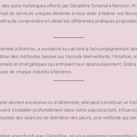
des soins holistiques offerts par Géraldine Sinamal à Nontron. Pr
ail de services uniques destinés à vous aider à libérer vos bloca
mettra de comprendre en détail les différentes pratiques proposées
imentée à Nontron, a consacré sa carrière à l’accompagnement de
 utilise des méthodes basées sur l’écoute bienveillante, l’intuition
tionnels et énergétiques qui entravent leur épanouissement. Grâce
ques de chaque individu à Nontron.
elle devient excessive ou irrationnelle, elle peut constituer un f
nt s’installer profondément dans notre subconscient, influençant
ropose des séances de libération des peurs, une méthode qui perme
en approfondi avec Géraldine, où vous explorerez ensemble l’orig