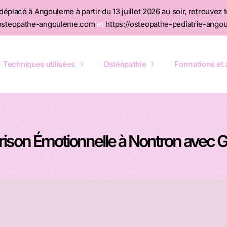
éplacé à Angouleme à partir du 13 juillet 2026 au soir, retrouvez 
/osteopathe-angouleme.com
et
https://osteopathe-pediatrie-angou
Techniques utilisées
Ostéopathie
Formations et a
rison Émotionnelle à Nontron avec 