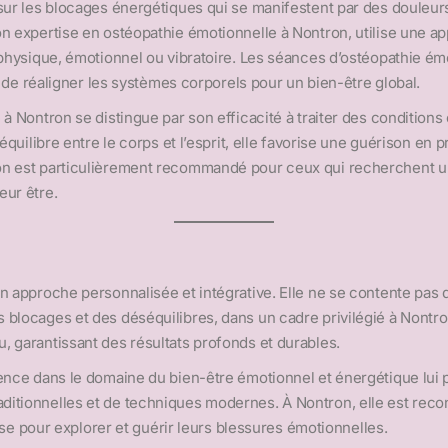
 sur les blocages énergétiques qui se manifestent par des douleur
n expertise en ostéopathie émotionnelle à Nontron, utilise une ap
 physique, émotionnel ou vibratoire. Les séances d’ostéopathie ém
t de réaligner les systèmes corporels pour un bien-être global.
à Nontron se distingue par son efficacité à traiter des condition
équilibre entre le corps et l’esprit, elle favorise une guérison en
on est particulièrement recommandé pour ceux qui recherchent un
eur être.
 approche personnalisée et intégrative. Elle ne se contente pas de
 blocages et des déséquilibres, dans un cadre privilégié à Nontr
 garantissant des résultats profonds et durables.
ence dans le domaine du bien-être émotionnel et énergétique lui pe
itionnelles et de techniques modernes. À Nontron, elle est reco
aise pour explorer et guérir leurs blessures émotionnelles.