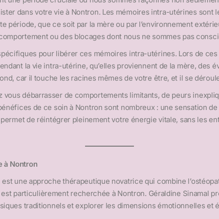
ter dans votre vie à Nontron. Les mémoires intra-utérines sont 
e période, que ce soit par la mère ou par l’environnement extéri
e comportement ou des blocages dont nous ne sommes pas consci
écifiques pour libérer ces mémoires intra-utérines. Lors de ces 
endant la vie intra-utérine, qu’elles proviennent de la mère, des
ond, car il touche les racines mêmes de votre être, et il se dérou
 vous débarrasser de comportements limitants, de peurs inexpliq
bénéfices de ce soin à Nontron sont nombreux : une sensation de 
 permet de réintégrer pleinement votre énergie vitale, sans les en
e à Nontron
est une approche thérapeutique novatrice qui combine l’ostéopathie
ode est particulièrement recherchée à Nontron. Géraldine Sinamal 
siques traditionnels et explorer les dimensions émotionnelles et é