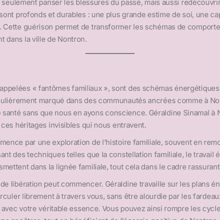
s seulement panser les blessures du passé, mais aussi redécouvrir la
sont profonds et durables : une plus grande estime de soi, une cap
. Cette guérison permet de transformer les schémas de comporteme
 dans la ville de Nontron.
appelées « fantômes familiaux », sont des schémas énergétiques 
articulièrement marqué dans des communautés ancrées comme à No
 santé sans que nous en ayons conscience. Géraldine Sinamal à 
 ces héritages invisibles qui nous entravent.
mence par une exploration de l’histoire familiale, souvent en remo
t des techniques telles que la constellation familiale, le travail én
mettent dans la lignée familiale, tout cela dans le cadre rassuran
de libération peut commencer. Géraldine travaille sur les plans 
irculer librement à travers vous, sans être alourdie par les fardea
t avec votre véritable essence. Vous pouvez ainsi rompre les cycles