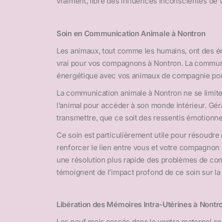
vraiment, libre des influences inconscientes de v
Soin en Communication Animale à Nontron
Les animaux, tout comme les humains, ont des émo
vrai pour vos compagnons à Nontron. La communic
énergétique avec vos animaux de compagnie pour
La communication animale à Nontron ne se limite 
l’animal pour accéder à son monde intérieur. Gér
transmettre, que ce soit des ressentis émotionn
Ce soin est particulièrement utile pour résoud
renforcer le lien entre vous et votre compagnon
une résolution plus rapide des problèmes de co
témoignent de l’impact profond de ce soin sur la s
Libération des Mémoires Intra-Utérines à Nontr
Les neuf mois passés dans le ventre maternel 