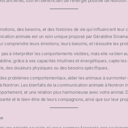
os ancêtres, tout en bénéficiant de l’énergie positive de Nontron.
tions, des besoins, et des histoires de vie qui influencent leur c
ation animale est un soin unique proposé par Géraldine Sinamal 
 comprendre leurs émotions, leurs besoins, et résoudre les prob
pas à interpréter les comportements visibles, mais elle va bien a
aldine, grâce à ses capacités intuitives et énergétiques, capte l
els, des douleurs physiques ou des besoins spécifiques.
re des problèmes comportementaux, aider les animaux à surmonter
 à Nontron. Les bienfaits de la communication animale à Nontron 
mportement, et une relation plus harmonieuse avec votre animal.
anté et le bien-être de leurs compagnons, ainsi que sur leur propre
on
sont une période cruciale où nous sommes façonnés non seulemen